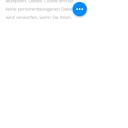
akzeptiert. Dieses Cookie enthält
keine personenbezogenen Daten und
wird verworfen, wenn Sie Ihren
Browser schließen.
Wenn Sie sich anmelden, werde
ich einige Cookies einrichten, um
Ihre Anmeldeinformationen und
Anzeigeoptionen zu speichern.
Anmelde-Cookies verfallen nach
zwei Tagen und Cookies für die
Anzeigeoptionen nach einem Jahr.
Falls Sie bei der Anmeldung
„Angemeldet bleiben“ auswählen,
wird Ihre Anmeldung zwei Wochen
lang aufrechterhalten. Mit der
Abmeldung aus Ihrem Konto
werden die Anmelde-Cookies
gelöscht.